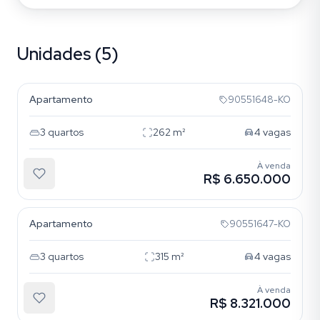
Unidades (5)
Bela Vista
Apartamento
90551648-KO
3
quartos
262
m²
4
vagas
À venda
R$ 6.650.000
Bela Vista
Apartamento
90551647-KO
3
quartos
315
m²
4
vagas
À venda
R$ 8.321.000
Bela Vista