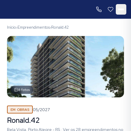
Início
Empreendimentos
Ronald.42
›
›
8
fotos
05/2027
EM OBRAS
Ronald.42
Bela Vista, Porto Alegre - RS
·
Ver os
28
empreendimentos
no