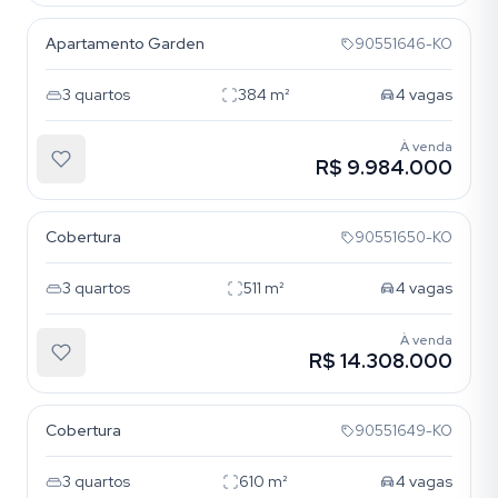
Apartamento Garden
90551646-KO
3
quartos
384
m²
4
vagas
À venda
R$ 9.984.000
Bela Vista
Cobertura
90551650-KO
3
quartos
511
m²
4
vagas
À venda
R$ 14.308.000
Bela Vista
Cobertura
90551649-KO
3
quartos
610
m²
4
vagas