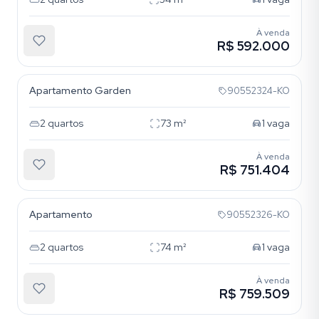
À venda
R$ 592.000
Cristo Redentor
Apartamento Garden
90552324-KO
2
quartos
73
m²
1
vaga
À venda
R$ 751.404
Cristo Redentor
Apartamento
90552326-KO
2
quartos
74
m²
1
vaga
À venda
R$ 759.509
Cristo Redentor