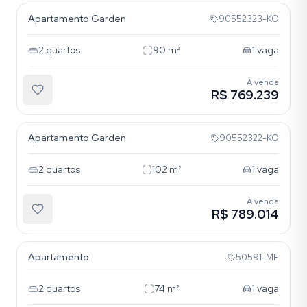
Apartamento Garden
90552323-KO
2
quartos
90
m²
1
vaga
À venda
R$ 769.239
Cristo Redentor
Apartamento Garden
90552322-KO
2
quartos
102
m²
1
vaga
À venda
R$ 789.014
Cristo Redentor
Apartamento
50591-MF
2
quartos
74
m²
1
vaga