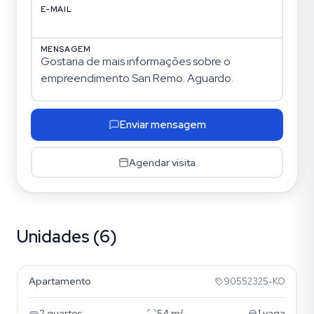
E-MAIL
MENSAGEM
Enviar mensagem
Agendar visita
Unidades (6)
Cristo Redentor
Apartamento
90552325-KO
2
quartos
54
m²
1
vaga