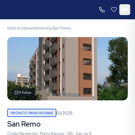
Início
Empreendimentos
San Remo
›
›
11
fotos
01/2025
PRONTO PARA MORAR
San Remo
Cristo Redentor, Porto Alegre - RS
·
Ver os
9