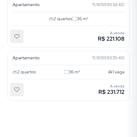
Apartamento
90559034-KO
2
quartos
36
m²
À venda
R$ 221.108
Santa Rosa de Lima
Apartamento
90559035-KO
2
quartos
36
m²
1
vaga
À venda
R$ 231.712