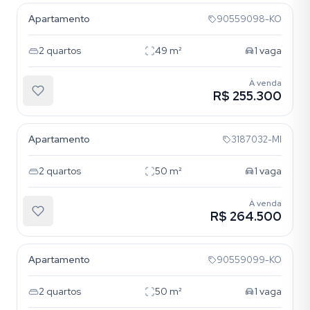
Apartamento
90559098-KO
2
quartos
49
m²
1
vaga
À venda
R$ 255.300
Cavalhada
Apartamento
3187032-MI
2
quartos
50
m²
1
vaga
À venda
R$ 264.500
Cavalhada
Apartamento
90559099-KO
2
quartos
50
m²
1
vaga