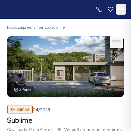
Início
Empreendimentos
Sublime
›
›
13
fotos
04/2029
EM OBRAS
Sublime
Cavalhada, Porto Alegre - RS
·
Ver os
3
empreendimentos
no