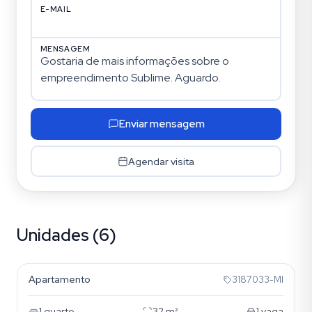
E-MAIL
MENSAGEM
Enviar mensagem
Agendar visita
Unidades (6)
Cavalhada
Apartamento
3187033-MI
1
quarto
32
m²
1
vaga