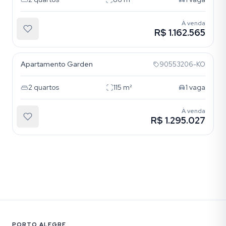
À venda
R$ 1.162.565
Petrópolis
Apartamento Garden
90553206-KO
2
quartos
115
m²
1
vaga
À venda
R$ 1.295.027
PORTO ALEGRE