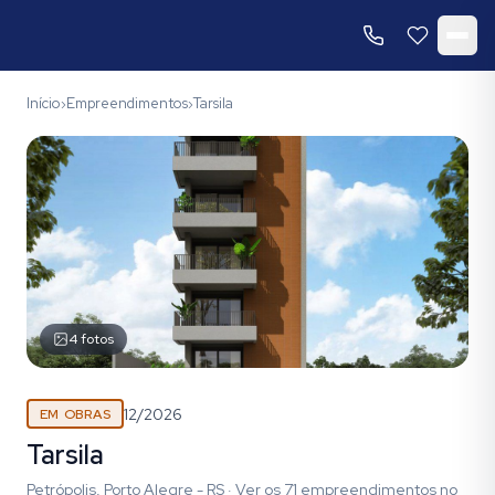
Início
Empreendimentos
Tarsila
›
›
4
fotos
12/2026
EM OBRAS
Tarsila
Petrópolis, Porto Alegre - RS
·
Ver os
71
empreendimentos
no