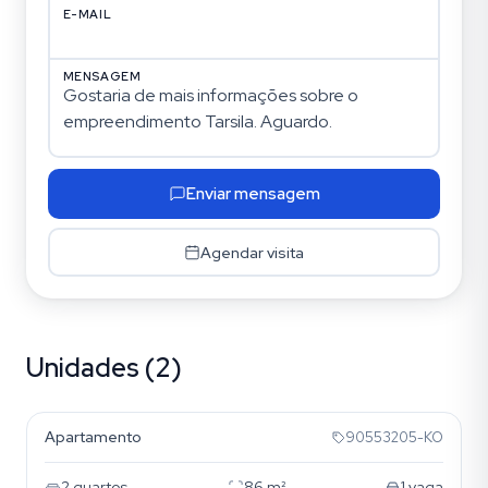
E-MAIL
MENSAGEM
Enviar mensagem
Agendar visita
Unidades (2)
Petrópolis
Apartamento
90553205-KO
2
quartos
86
m²
1
vaga