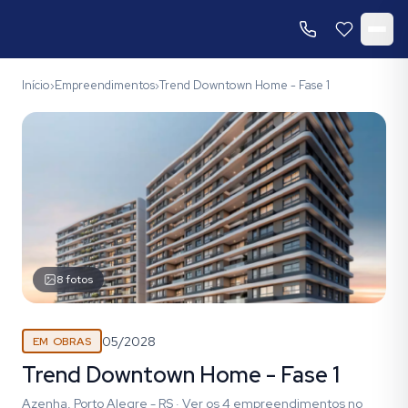
Início
Empreendimentos
Trend Downtown Home - Fase 1
›
›
8
fotos
05/2028
EM OBRAS
Trend Downtown Home - Fase 1
Azenha, Porto Alegre - RS
·
Ver os
4
empreendimentos
no