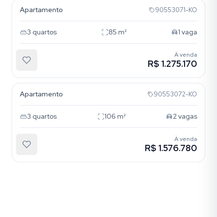
Apartamento
90553071-KO
3
quartos
85
m²
1
vaga
À venda
R$ 1.275.170
Azenha
Apartamento
90553072-KO
3
quartos
106
m²
2
vagas
À venda
R$ 1.576.780