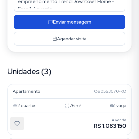
Enviar mensagem
Agendar visita
Unidades (3)
Azenha
Apartamento
90553070-KO
2
quartos
76
m²
1
vaga
À venda
R$ 1.083.150
Azenha