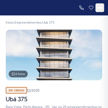
Início
Empreendimentos
Ubá 375
›
›
4
fotos
12/2025
EM OBRAS
Ubá 375
Bela Vista, Porto Alegre - RS
·
Ver os
28
empreendimentos
no