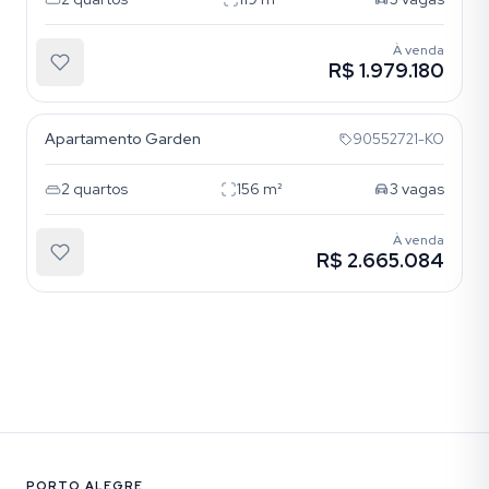
À venda
R$ 1.979.180
Bela Vista
Apartamento Garden
90552721-KO
2
quartos
156
m²
3
vagas
À venda
R$ 2.665.084
PORTO ALEGRE