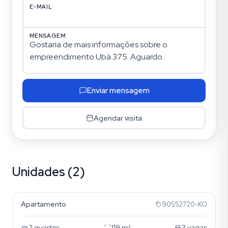
E-MAIL
MENSAGEM
Enviar mensagem
Agendar visita
Unidades (2)
Bela Vista
Apartamento
90552720-KO
2
quartos
119
m²
3
vagas