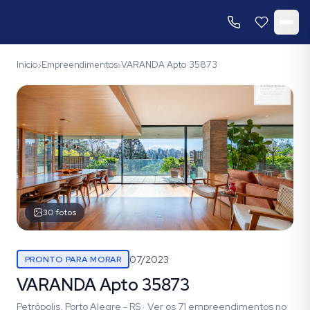
Início
Empreendimentos
VARANDA Apto 35873
›
›
30
fotos
07/2023
PRONTO PARA MORAR
VARANDA Apto 35873
Petrópolis, Porto Alegre - RS
·
Ver os
71
empreendimentos
no