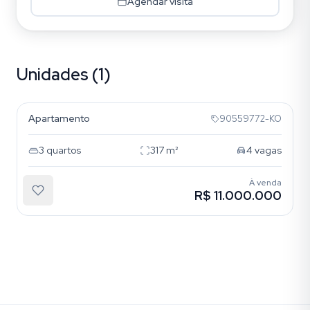
Agendar visita
Unidades (1)
Petrópolis
Apartamento
90559772-KO
3
quartos
317
m²
4
vagas
À venda
R$ 11.000.000