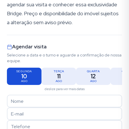
agendar sua visita e conhecer essa exclusividade
Bridge. Preço e disponibilidade do imóvel sujeitos
a alteração sem aviso prévio.
Agendar visita
Selecione a data e o turno e aguarde a confirmação de nossa
equipe.
SEGUNDA
TERÇA
QUARTA
QUI
10
11
12
1
AGO
AGO
AGO
AG
deslize para ver mais datas