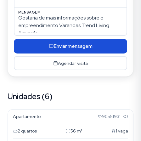
MENSAGEM
Enviar mensagem
Agendar visita
Unidades (6)
Nossa Senhora das Graças
Apartamento
90551931-KO
2
quartos
56
m²
1
vaga