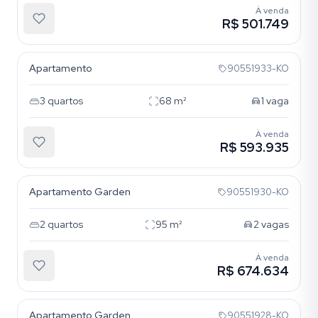
À venda
R$ 501.749
Nossa Senhora das Graças
Apartamento
90551933-KO
3
quartos
68
m²
1
vaga
À venda
R$ 593.935
Nossa Senhora das Graças
Apartamento Garden
90551930-KO
2
quartos
95
m²
2
vagas
À venda
R$ 674.634
Nossa Senhora das Graças
Apartamento Garden
90551928-KO