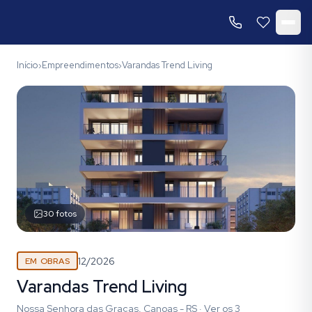
Início
Empreendimentos
Varandas Trend Living
›
›
30
fotos
12/2026
EM OBRAS
Varandas Trend Living
Nossa Senhora das Graças, Canoas - RS
·
Ver os
3