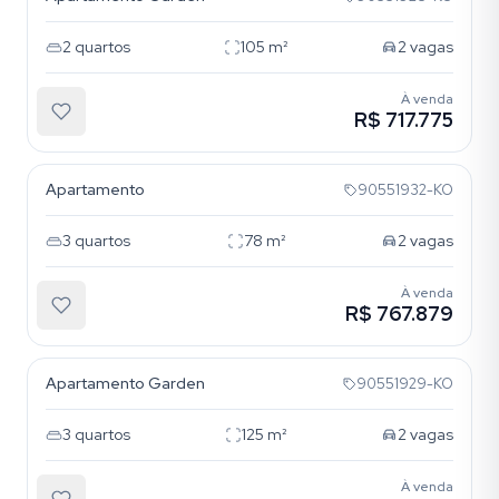
2
quartos
105
m²
2
vagas
À venda
R$ 717.775
Nossa Senhora das Graças
Apartamento
90551932-KO
3
quartos
78
m²
2
vagas
À venda
R$ 767.879
Nossa Senhora das Graças
Apartamento Garden
90551929-KO
3
quartos
125
m²
2
vagas
À venda