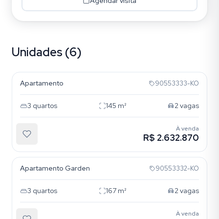
Agendar visita
Unidades (6)
Petrópolis
Apartamento
90553333-KO
3
quartos
145
m²
2
vagas
À venda
R$ 2.632.870
Petrópolis
Apartamento Garden
90553332-KO
3
quartos
167
m²
2
vagas
À venda