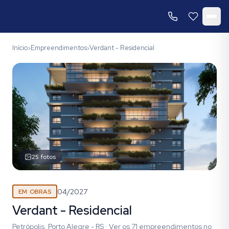
Início
Empreendimentos
Verdant - Residencial
›
›
25
fotos
04/2027
EM OBRAS
Verdant - Residencial
Petrópolis, Porto Alegre - RS
·
Ver os
71
empreendimentos
no