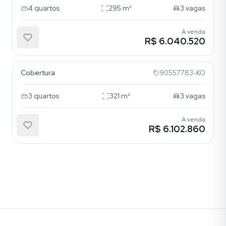
4
quartos
295
m²
3
vagas
À venda
R$ 6.040.520
Petrópolis
Cobertura
90557783-KO
3
quartos
321
m²
3
vagas
À venda
R$ 6.102.860