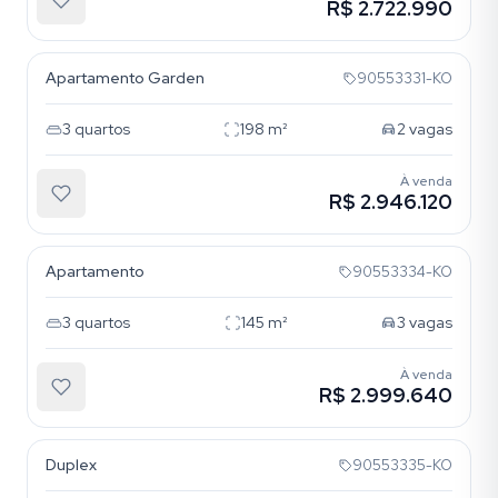
R$ 2.722.990
Petrópolis
Apartamento Garden
90553331-KO
3
quartos
198
m²
2
vagas
À venda
R$ 2.946.120
Petrópolis
Apartamento
90553334-KO
3
quartos
145
m²
3
vagas
À venda
R$ 2.999.640
Petrópolis
Duplex
90553335-KO