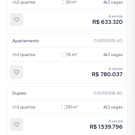
2
quartos
61
m²
2
vagas
À venda
R$ 633.320
Vila Ipiranga
Apartamento
90551915-KO
3
quartos
76
m²
2
vagas
À venda
R$ 780.037
Vila Ipiranga
Duplex
90551918-KO
3
quartos
291
m²
2
vagas
À venda
R$ 1.539.796