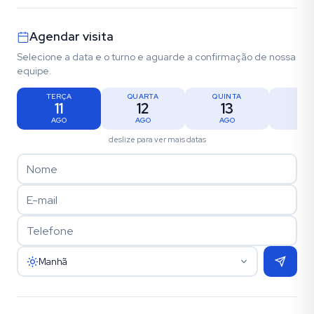
Agendar visita
Selecione a data e o turno e aguarde a confirmação de nossa
equipe.
TERÇA
QUARTA
QUINTA
SEX
11
12
13
1
AGO
AGO
AGO
AG
deslize para ver mais datas
Manhã