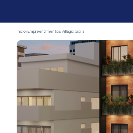
Início
Empreendimentos
Villagio Sicilia
›
›