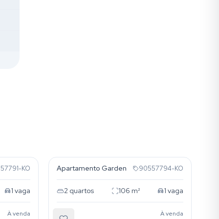
Auxiliadora
Apartamento Garden
57791-KO
90557794-KO
1
vaga
2
quartos
106
m²
1
vaga
À venda
À venda