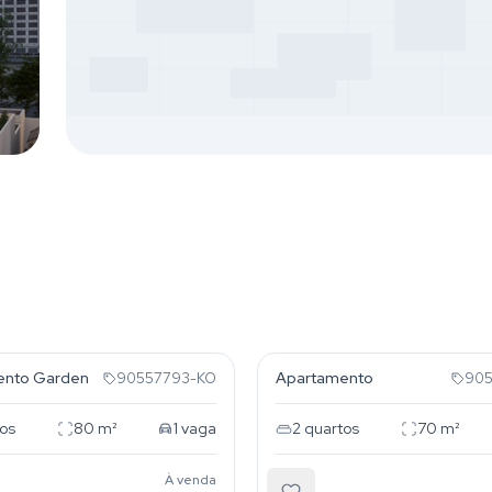
dora
Auxiliadora
ento Garden
Apartamento
90557793-KO
905
os
80
m²
1
vaga
2
quartos
70
m²
À venda