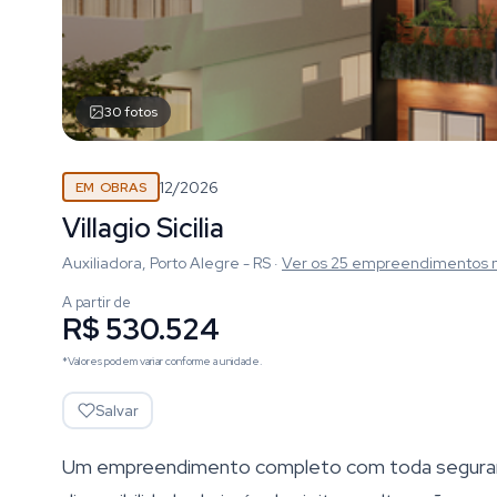
30
fotos
12/2026
EM OBRAS
Villagio Sicilia
Auxiliadora, Porto Alegre - RS
·
Ver os
25
empreendimentos
A partir de
R$ 530.524
*Valores podem variar conforme a unidade.
Salvar
Um empreendimento completo com toda seguranç