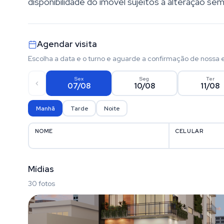
disponibilidade do imóvel sujeitos a alteração sem
Agendar visita
Escolha a data e o turno e aguarde a confirmação de nossa 
Sex
Seg
Ter
07/08
10/08
11/08
Manhã
Tarde
Noite
NOME
CELULAR
Mídias
30 fotos