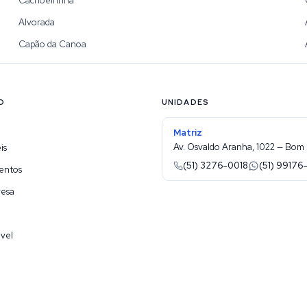
Cachoeirinha
Alvorada
Capão da Canoa
O
UNIDADES
Matriz
Av. Osvaldo Aranha, 1022 — Bom 
is
(51) 3276-0018
(51) 99176
entos
resa
vel