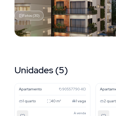
Fotos (30)
Unidades (5)
Auxiliadora
Auxilia
Apartamento
Apartam
90557790-KO
1
quarto
40
m²
1
vaga
2
quart
À venda