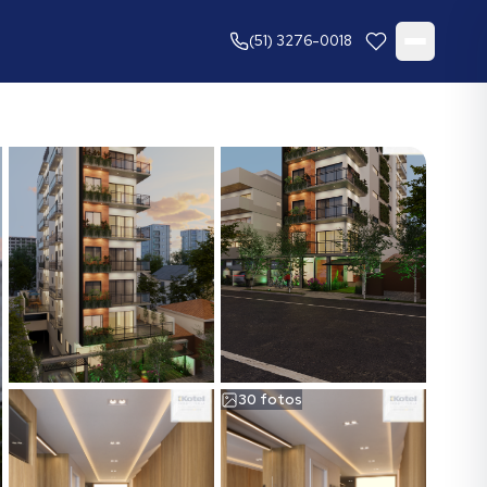
(51) 3276-0018
30
fotos