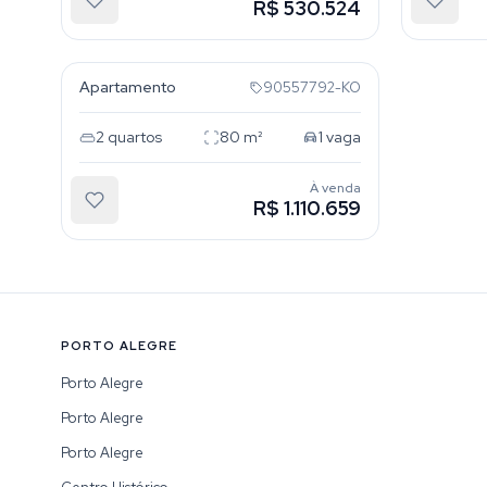
R$ 530.524
Auxiliadora
Apartamento
90557792-KO
2
quartos
80
m²
1
vaga
À venda
R$ 1.110.659
PORTO ALEGRE
Porto Alegre
Porto Alegre
Porto Alegre