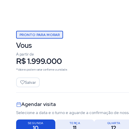
PRONTO PARA MORAR
Vous
A partir de
R$ 1.999.000
*Valores podem variar conforme a unidade.
Salvar
Agendar visita
Selecione a data e o turno e aguarde a confirmação de noss
SEGUNDA
TERÇA
QUARTA
10
11
12