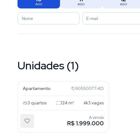
AGO
AGO
AGO
Unidades (1)
Higienópolis
Apartamento
90550077-KO
3
quartos
124
m²
3
vagas
À venda
R$ 1.999.000