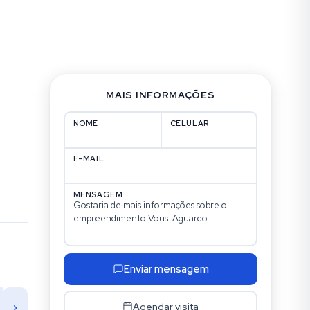
MAIS INFORMAÇÕES
NOME
CELULAR
E-MAIL
MENSAGEM
Enviar mensagem
TERÇA
QUARTA
QUINTA
SE
18
19
20
Agendar visita