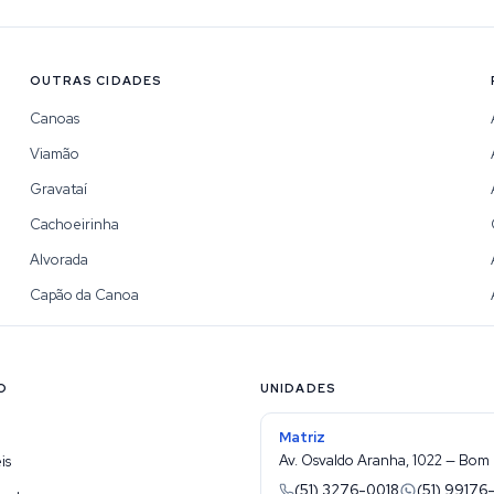
OUTRAS CIDADES
Canoas
Viamão
Gravataí
Cachoeirinha
Alvorada
Capão da Canoa
O
UNIDADES
Matriz
Av. Osvaldo Aranha, 1022 — Bom 
is
(51) 3276-0018
(51) 99176