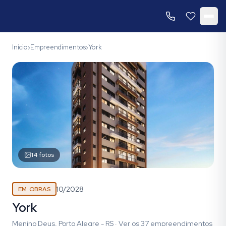
Início
Empreendimentos
York
›
›
14
fotos
10/2028
EM OBRAS
York
Menino Deus, Porto Alegre - RS
·
Ver os
37
empreendimentos