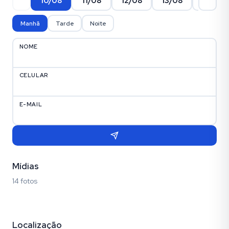
10/08
11/08
12/08
13/08
14/08
Manhã
Tarde
Noite
NOME
CELULAR
E-MAIL
Mídias
14 fotos
Fotos (14)
Localização