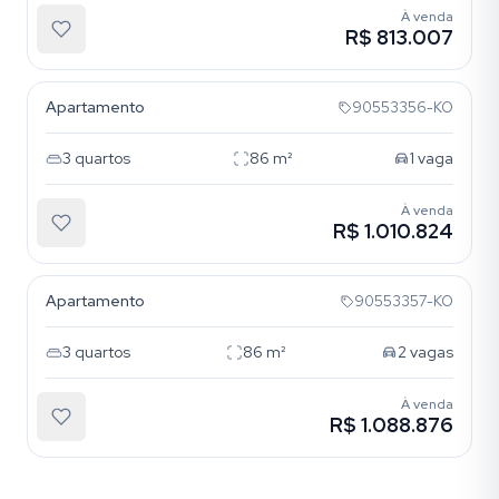
À venda
R$ 813.007
Menino Deus
Apartamento
90553356-KO
3
quartos
86
m²
1
vaga
À venda
R$ 1.010.824
Menino Deus
Apartamento
90553357-KO
3
quartos
86
m²
2
vagas
À venda
R$ 1.088.876