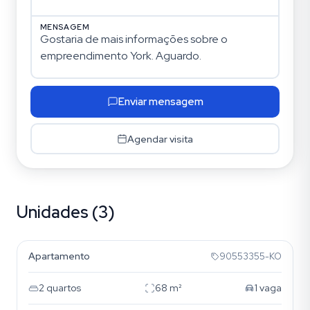
MENSAGEM
Enviar mensagem
Agendar visita
Unidades (3)
Menino Deus
Apartamento
90553355-KO
2
quartos
68
m²
1
vaga