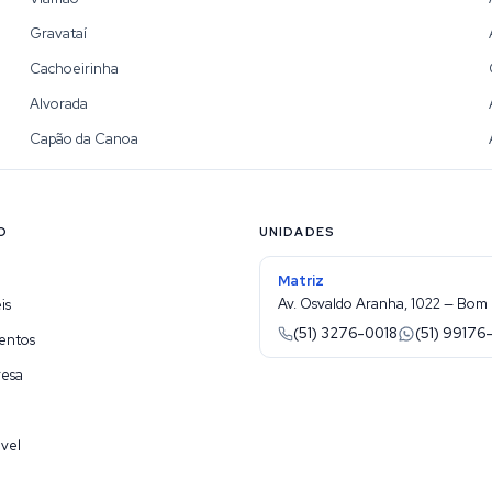
Gravataí
Cachoeirinha
Alvorada
Capão da Canoa
O
UNIDADES
Matriz
Av. Osvaldo Aranha, 1022 — Bom 
is
(51) 3276-0018
(51) 99176
entos
resa
vel