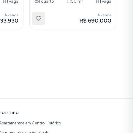
1
vaga
1
quarto
50
m²
1
vaga
À venda
À venda
633.930
R$ 690.000
POR TIPO
Apartamentos em Centro Histórico
Apartamentos em Petrópolis