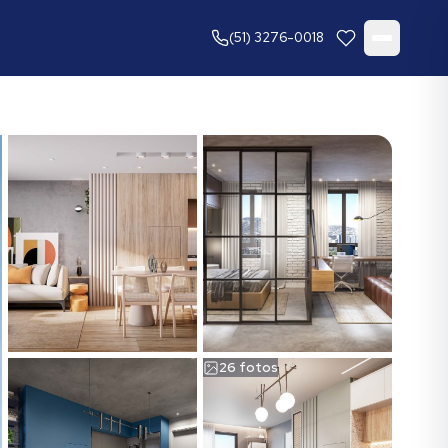
(51) 3276-0018
26
fotos