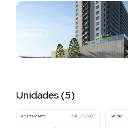
Fotos (26)
Unidades (5)
Partenon
Parten
Apartamento
Studio
106783-OT