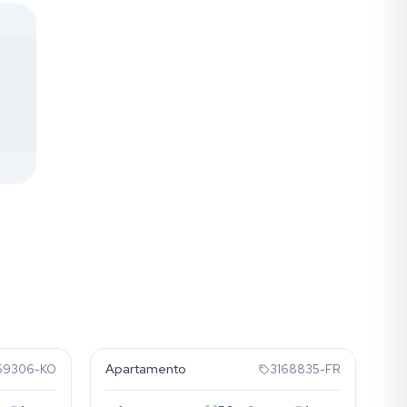
Partenon
Apartamento
59306-KO
3168835-FR