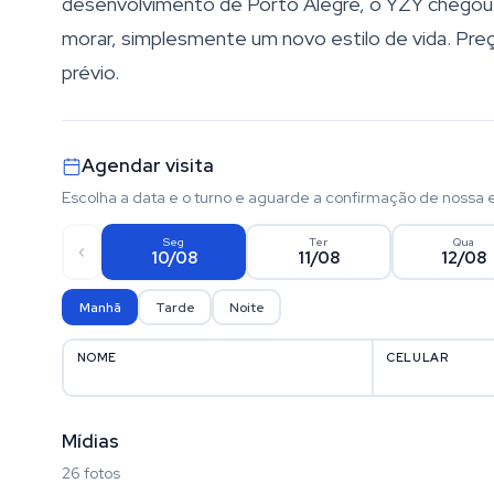
desenvolvimento de Porto Alegre, o YZY chegou p
morar, simplesmente um novo estilo de vida. Preço
prévio.
Agendar visita
Escolha a data e o turno e aguarde a confirmação de nossa 
Seg
Ter
Qua
10/08
11/08
12/08
Manhã
Tarde
Noite
NOME
CELULAR
Mídias
26 fotos