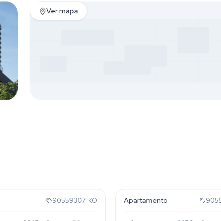
Ver mapa
on
Partenon
Apartamento
90559307-KO
905