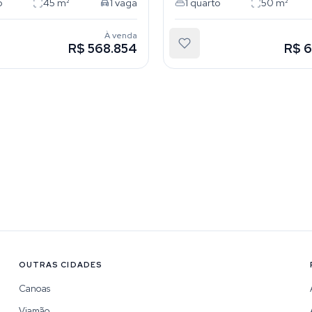
o
45
m²
1
vaga
1
quarto
50
m²
À venda
R$ 568.854
R$ 
OUTRAS CIDADES
Canoas
Viamão