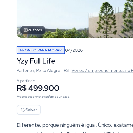
26
fotos
04/2026
PRONTO PARA MORAR
Yzy Full Life
Partenon, Porto Alegre - RS
·
Ver os
7
empreendimentos
no 
A partir de
R$ 499.900
*Valores podem variar conforme a unidade.
Salvar
Diferente, porque ninguém é igual. Único, exata