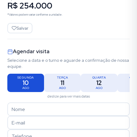
R$ 254.000
*Valores podem variar conforme a unidade.
Salvar
Agendar visita
Selecione a data e o turno e aguarde a confirmação de nossa
equipe.
SEGUNDA
TERÇA
QUARTA
QUI
10
11
12
1
AGO
AGO
AGO
AG
deslize para ver mais datas