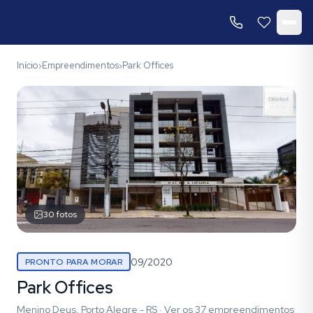
Início
Empreendimentos
Park Offices
›
›
30
fotos
09/2020
PRONTO PARA MORAR
Park Offices
Menino Deus, Porto Alegre - RS
·
Ver os
37
empreendimentos