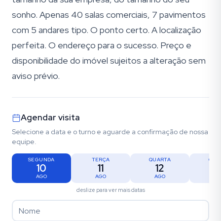
sonho. Apenas 40 salas comerciais, 7 pavimentos
com 5 andares tipo. O ponto certo. A localização
perfeita. O endereço para o sucesso. Preço e
disponibilidade do imóvel sujeitos a alteração sem
aviso prévio.
Agendar visita
Selecione a data e o turno e aguarde a confirmação de nossa
equipe.
SEGUNDA
TERÇA
QUARTA
QUI
10
11
12
1
AGO
AGO
AGO
AG
deslize para ver mais datas