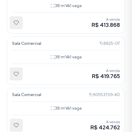
38
m²
1
vaga
À venda
R$ 413.868
Menino Deus
Sala Comercial
8825-OT
38
m²
1
vaga
À venda
R$ 419.765
Menino Deus
Sala Comercial
90553709-KO
38
m²
1
vaga
À venda
R$ 424.762
Menino Deus