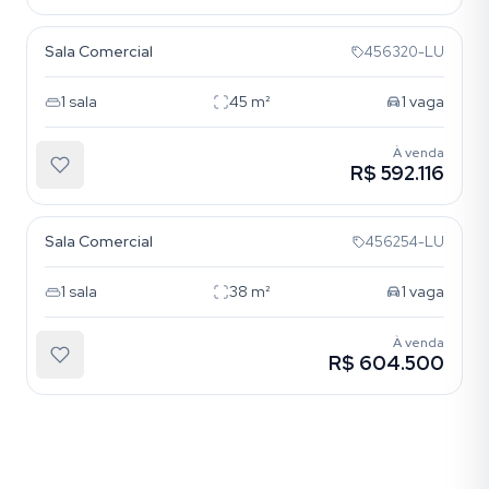
Sala Comercial
456320-LU
1
sala
45
m²
1
vaga
À venda
R$ 592.116
Menino Deus
Sala Comercial
456254-LU
1
sala
38
m²
1
vaga
À venda
R$ 604.500