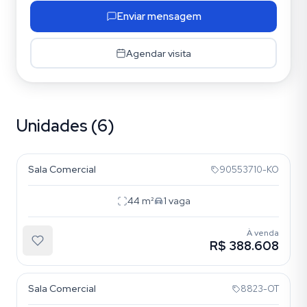
Enviar mensagem
Agendar visita
Unidades (6)
Menino Deus
Sala Comercial
90553710-KO
44
m²
1
vaga
À venda
R$ 388.608
Menino Deus
Sala Comercial
8823-OT