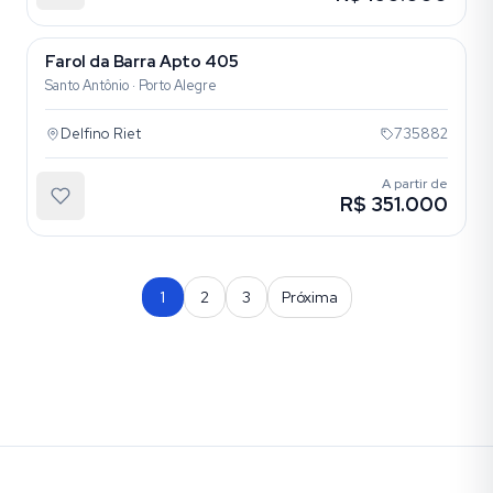
Farol da Barra Apto 405
Santo Antônio · Porto Alegre
Delfino Riet
735882
A partir de
R$ 351.000
1
2
3
Próxima