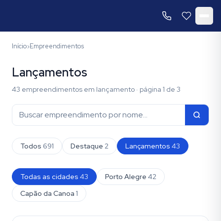
Início
Empreendimentos
›
Lançamentos
43
empreendimentos
em lançamento
· página 1 de 3
Todos
691
Destaque
2
Lançamentos
43
Todas as cidades
43
Porto Alegre
42
Capão da Canoa
1