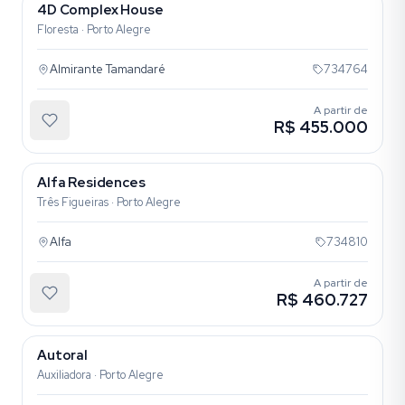
4D Complex House
Floresta · Porto Alegre
Almirante Tamandaré
734764
A partir de
R$ 455.000
Alfa Residences
Três Figueiras · Porto Alegre
Alfa
734810
A partir de
R$ 460.727
Autoral
Auxiliadora · Porto Alegre