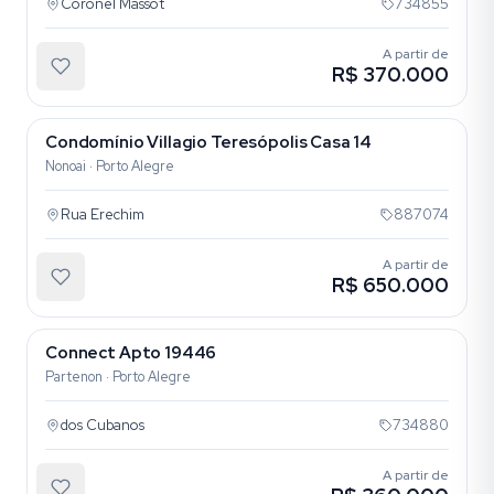
Coronel Massot
734855
A partir de
R$ 370.000
Condomínio Villagio Teresópolis Casa 14
Nonoai · Porto Alegre
Rua Erechim
887074
A partir de
R$ 650.000
Connect Apto 19446
Partenon · Porto Alegre
dos Cubanos
734880
A partir de