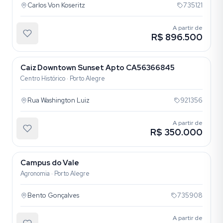
Carlos Von Koseritz
735121
A partir de
R$ 896.500
Caiz Downtown Sunset Apto CA56366845
Centro Histórico · Porto Alegre
Rua Washington Luiz
921356
A partir de
R$ 350.000
Campus do Vale
Agronomia · Porto Alegre
Bento Gonçalves
735908
A partir de